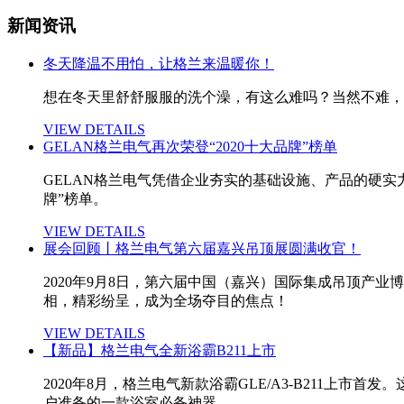
新闻资讯
冬天降温不用怕，让格兰来温暖你！
想在冬天里舒舒服服的洗个澡，有这么难吗？当然不难，格兰
VIEW DETAILS
GELAN格兰电气再次荣登“2020十大品牌”榜单
GELAN格兰电气凭借企业夯实的基础设施、产品的硬实
牌”榜单。
VIEW DETAILS
展会回顾丨格兰电气第六届嘉兴吊顶展圆满收官！
2020年9月8日，第六届中国（嘉兴）国际集成吊顶产
相，精彩纷呈，成为全场夺目的焦点！​
VIEW DETAILS
【新品】格兰电气全新浴霸B211上市
2020年8月，格兰电气新款浴霸GLE/A3-B211上市
户准备的一款浴室必备神器。